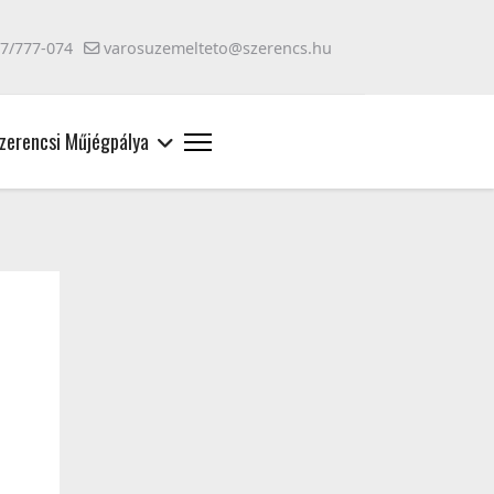
47/777-074
varosuzemelteto@szerencs.hu
zerencsi Műjégpálya