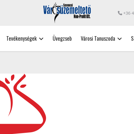
+36 
Tevékenységek
Üvegzseb
Városi Tanuszoda
S