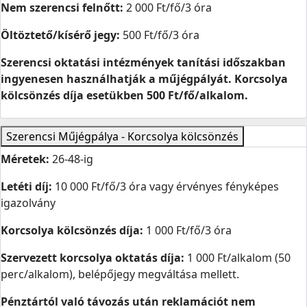
Nem szerencsi felnőtt:
2 000 Ft/fő/3 óra
Öltöztető/kísérő jegy:
500 Ft/fő/3 óra
Szerencsi oktatási intézmények tanítási időszakban
ingyenesen használhatják a műjégpályát. Korcsolya
kölcsönzés díja esetükben 500 Ft/fő/alkalom.
Szerencsi Műjégpálya - Korcsolya kölcsönzés
Méretek:
26-48-ig
Letéti díj:
10 000 Ft/fő/3 óra vagy érvényes fényképes
igazolvány
Korcsolya kölcsönzés díja:
1 000 Ft/fő/3 óra
Szervezett korcsolya oktatás díja:
1 000 Ft/alkalom (50
perc/alkalom), belépőjegy megváltása mellett.
Pénztártól való távozás után reklamációt nem