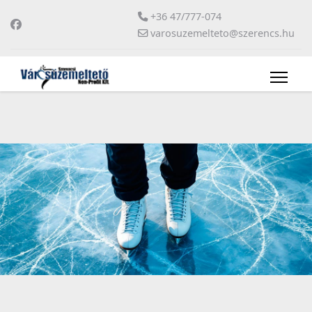
+36 47/777-074
varosuzemelteto@szerencs.hu