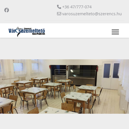
+36 47/777-074
varosuzemelteto@szerencs.hu