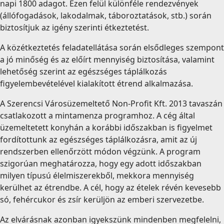
napi 1800 adagot. Ezen felül különféle rendezvények
(állófogadások, lakodalmak, táboroztatások, stb.) során
biztosítjuk az igény szerinti étkeztetést.
A közétkeztetés feladatellátása során elsődleges szempont
a jó minőség és az előírt mennyiség biztosítása, valamint
lehetőség szerint az egészséges táplálkozás
figyelembevételével kialakított étrend alkalmazása.
A Szerencsi Városüzemeltető Non-Profit Kft. 2013 tavaszán
csatlakozott a mintamenza programhoz. A cég által
üzemeltetett konyhán a korábbi időszakban is figyelmet
fordítottunk az egészséges táplálkozásra, amit az új
rendszerben ellenőrzött módon végzünk. A program
szigorúan meghatározza, hogy egy adott időszakban
milyen típusú élelmiszerekből, mekkora mennyiség
kerülhet az étrendbe. A cél, hogy az ételek révén kevesebb
só, fehércukor és zsír kerüljön az emberi szervezetbe.
Az elvárásnak azonban igyekszünk mindenben megfelelni,