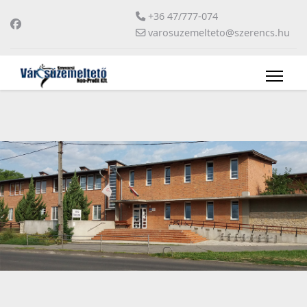
+36 47/777-074
varosuzemelteto@szerencs.hu